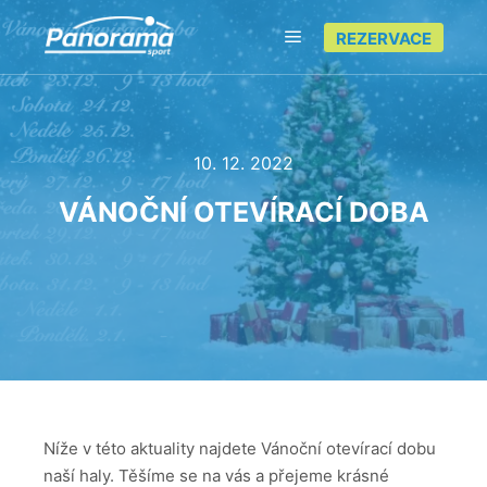
REZERVACE
Hlavní navigační menu
10. 12. 2022
VÁNOČNÍ OTEVÍRACÍ DOBA
Níže v této aktuality najdete Vánoční otevírací dobu
naší haly. Těšíme se na vás a přejeme krásné